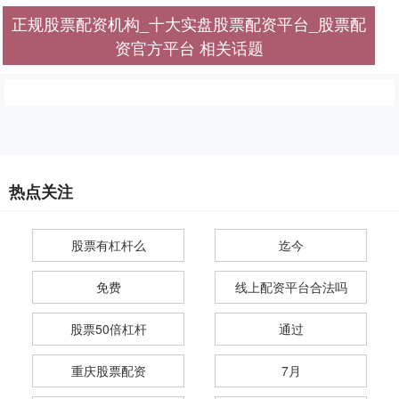
正规股票配资机构_十大实盘股票配资平台_股票配
资官方平台 相关话题
热点关注
股票有杠杆么
迄今
免费
线上配资平台合法吗
股票50倍杠杆
通过
重庆股票配资
7月