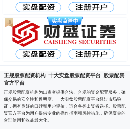
正规股票配资机构_十大实盘股票配资平台_股票配资
官方平台
正规股票配资机构为出资者提供合法、合规的资金配置服务，确
保交易的安全性和透明度。十大实盘股票配资平台经过市场验
证，拥有良好的口碑和用户评价，适合各类出资者选择。股票配
资官方平台为用户提供专业的操作指南和风控措施，确保资金的
合理使用和收益最大化。