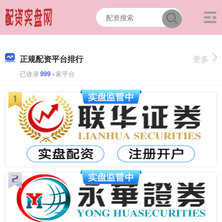
正规配资平台排行
更多
已收录
999
+家平台