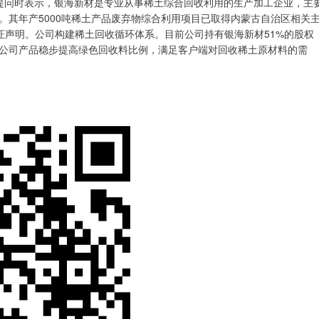
者提问时表示，银海新材是专业从事稀土综合回收利用的生产加工企业，主
。其年产5000吨稀土产品废弃物综合利用项目已取得内蒙古自治区相关
料验证声明。公司构建稀土回收循环体系。目前公司持有银海新材51%的股权
公司产品稳步提高绿色回收料比例，满足客户端对回收稀土原材料的需