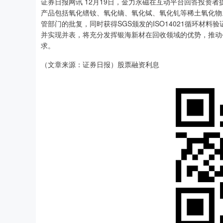
证券日报网讯 12月19日，金力永磁在互动平台回答投资
产品包括氧化镨钕、氧化镝、氧化铽、氧化钆等稀土氧化物
管部门的批复，同时获得SGS颁发的ISO14021循环材
并实现并表，将充分发挥银海新材在回收领域的优势，推动
求。
（文章来源：证券日报）股票融资利息