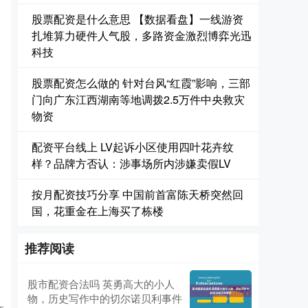
股票配资是什么意思 【数据看盘】一线游资
扎堆算力硬件人气股，多路资金激烈博弈光迅
科技
股票配资怎么做的 针对台风“红霞”影响，三部
门向广东江西湖南等地调拨2.5万件中央救灾
物资
配资平台线上 LV起诉小区使用四叶花卉纹
样？品牌方否认：涉事场所内涉嫌卖假LV
按月配资技巧分享 中国前首富陈天桥突然回
国，花重金在上海买了栋楼
推荐阅读
股市配资合法吗 英勇高大的小人
物，历史写作中的切尔诺贝利事件