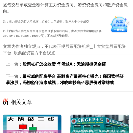
逐笔交易单成交金额计算主力资金流向、游资资金流向和散户资金流
向。
注：主力资金为特大单成交，游资为大单成交，散户为中小单成交
以上内容为证券之星据公开信息整理炒股能杠杆吗，由AI算法生成(网信算备
310104345710301240019号)，不构成投资建议。
文章为作者独立观点，不代表正规股票配资机构_十大实盘股票配资
平台_股票配资官方平台观点
上一篇：
股票杠杆怎么收费 华侨城A：无逾期担保金额
下一篇：
最权威的配资平台 高毅资产最新持仓曝光！邱国鹭捕获
暴涨股，冯柳坚守海康威视，邓晓峰抄底科思股份过举牌线
相关文章
01