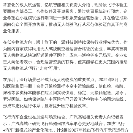
常态化的载人试运营。亿航智能相关负责人介绍，现阶段飞行体验主
要面向内部员工、合作伙伴及受邀乘客，通过购票系统进行预约。企
业希望在小规模试运行期间进一步积累安全运营数据，并在验证成熟
后向公众全面开放售票，推动无人驾驶飞行从示范体验迈向真正的商
业化服务。
在低空物流方向，顺丰旗下的丰翼科技则持续保持行业领先优势。作
为国内首家获得民用无人驾驶航空器运营合格证的企业，丰翼科技将
无人机物流从快递配送延伸至医疗、应急与巡检等多元场景。企业负
责人向记者表示，合规运营资质的获得，使其能够在更大范围内推动
无人机物流从“可行”走向“可用”。
在深圳，医疗场景已经成为无人机物流的重要试点。2021年8月，罗
湖医院集团与顺丰合作开通检测样本空中运输航线，使血检、核酸、
尿检等多类样本能够在院区间实现快速、稳定、无接触配送。如今，
罗湖医院、妇幼保健院与中医院均已开设直达检验中心的固定航线，
形成常态化运行体系，显著提升医疗检验效率。
飞行汽车企业也在加速与场景结合。广汽高域相关负责人向记者表
示，广汽高域正研究飞行舱如何跟汽车形态更好地融合，加快“飞行
+汽车”新模式的产业化落地，计划到2027年推出飞行汽车示范运行方