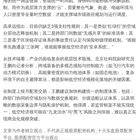
海的统一调度链条，形成统一时间戳、身份码与毫秒级冲突解脱机
制。而作为底层算力支撑的“云”，需要整合气象、航迹、电磁环境与
人口密度等全量时空数据，才能支撑城市级路径规划与运行调度。
高承远指出，目前仍缺乏3项支柱性规则：其一是类似“红绿灯”的空域
分层动态释放机制；其二是跨部门间数据“无感共享”的标准清单；其
三是基于区块链存证体系的事故责任认定与保险秒级理赔机制。“谁能
率先跑通这‘三张网’，谁就能掌握低空经济的‘安卓系统’。”
从技术端看，产业仍面临复杂的底层技术瓶颈。北京社科院副研究员
王鹏向记者分析，跨域装备的多模态感知与控制能力（如飞行汽车的
动力模式切换）、高能量密度的动力电池体系（如固态电池）、复杂
环境下的自主避障算法，都是影响低空经济规模化落地的关键因素。
在制度上按月配资交易，王鹏建议加快构建统一的制度体系，包括：
跨部门协同的空域划分与数据交换规则、分级适航认证体系，以及明
晰的数据采集边界与隐私保护机制。他强调，若监管框架不能实现统
一，低空经济很可能在“九龙治水”与“黑飞”风险之间徘徊，难以真正实
现商业化规模突破。
文章为作者独立观点，不代表正规股票配资机构_十大实盘股票配资
平台_股票配资官方平台观点