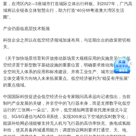
案，在湾区内2—3座城市打造城际立体出行样板。到2027年，广汽高
域将以全链条立体智慧出行，助力打造“40分钟粤港澳大湾区生活
圈”。
产业仍面临底层技术瓶颈
科技企业之所以在低空经济领域加速布局，与近期出台的政策密切相
关。
《关于加快场景培育和开放推动新场景大规模应用的实施意见》将低
空经济置于新型数字基础设施的重要位置，明确要求推动海、陆、空
全空间无人体系的应用和标准建设。并将工业生产、城市治理、综合
立体交通等方向纳入未来拓展重点。低空经济被列为“稳妥有序拓展”
的重点领域。
中国国际科技促进会低空经济分会专家顾问高承远向记者指出，当前
制约产业发展的关键，并非空中的飞行器本身，而是支撑数字化低空
运行的“三张网+一朵云”。其中，低空感知网需要依托厘米级北斗定
位、5G/6G通信与ADS-B系统，实现300米以下空域的实时数字化；
能源补给网必须能够支持无人机与飞行器的高功率快充、换电或氢能
补给，使其具备跨城通用能力；调度协议网则要求打通空、天、地、