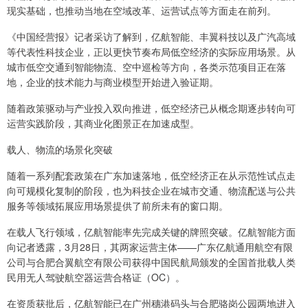
现实基础，也推动当地在空域改革、运营试点等方面走在前列。
《中国经营报》记者采访了解到，亿航智能、丰翼科技以及广汽高域
等代表性科技企业，正以更快节奏布局低空经济的实际应用场景。从
城市低空交通到智能物流、空中巡检等方向，各类示范项目正在落
地，企业的技术能力与商业模型开始进入验证期。
随着政策驱动与产业投入双向推进，低空经济已从概念期逐步转向可
运营实践阶段，其商业化图景正在加速成型。
载人、物流的场景化突破
随着一系列配套政策在广东加速落地，低空经济正在从示范性试点走
向可规模化复制的阶段，也为科技企业在城市交通、物流配送与公共
服务等领域拓展应用场景提供了前所未有的窗口期。
在载人飞行领域，亿航智能率先完成关键的牌照突破。亿航智能方面
向记者透露，3月28日，其两家运营主体——广东亿航通用航空有限
公司与合肥合翼航空有限公司获得中国民航局颁发的全国首批载人类
民用无人驾驶航空器运营合格证（OC）。
在资质获批后，亿航智能已在广州穗港码头与合肥骆岗公园两地进入