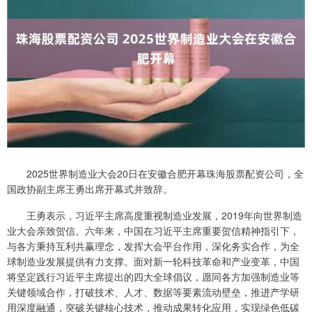
2025世界制造业大会20日在安徽合肥开幕珠海股票配资公司，全
国政协副主席王勇出席开幕式并致辞。
王勇表示，习近平主席高度重视制造业发展，2019年向世界制造
业大会亲致贺信。六年来，中国在习近平主席重要贺信精神指引下，
与各方秉持互利共赢理念，发挥大会平台作用，深化务实合作，为全
球制造业发展提供有力支撑。面对新一轮科技革命和产业变革，中国
将坚定践行习近平主席提出的四大全球倡议，愿同各方加强制造业等
关键领域合作，打破技术、人才、数据等要素流动壁垒，推进产学研
用深度融通，突破关键核心技术，推动成果转化应用，实现绿色低碳