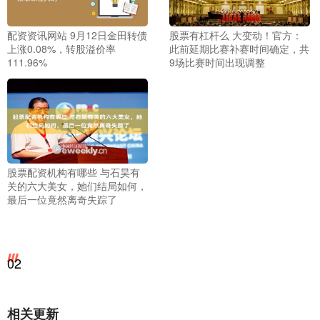
配资资讯网站 9月12日金田转债
股票有杠杆么 大变动！官方：
上涨0.08%，转股溢价率
此前延期比赛补赛时间确定，共
111.96%
9场比赛时间出现调整
股票配资机构有哪些 与石昊有
关的六大美女，她们结局如何，
最后一位竟然离奇失踪了
02
相关更新