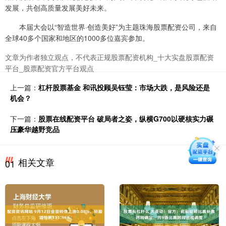
发展，共创高质量发展美好未来。
本届大会以“智造世界·创造美好”为主题珠海股票配资公司，来自
全球40多个国家和地区的1000多位嘉宾参加。
文章为作者独立观点，不代表正规股票配资机构_十大实盘股票配资
平台_股票配资官方平台观点
上一篇：
杠杆股票基金 和讯投顾吴钰莹：市场大跌，是风险还是
机会？
下一篇：
股票在线配资平台 破局者之姿，纵横G700以硬核实力碾
压豪华越野竞品
相关文章
01